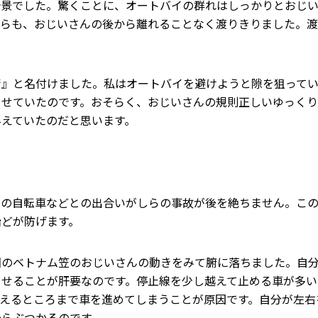
光景でした。驚くことに、オートバイの群れはしっかりとおじ
がらも、おじいさんの後から離れることなく渡りきりました。渡
術』と名付けました。私はオートバイを避けようと隙を狙って
させていたのです。おそらく、おじいさんの規則正しいゆっく
与えていたのだと思います。
らの自転車などとの出合いがしらの事故が後を絶ちません。こ
殆どが防げます。
回のベトナム笠のおじいさんの動きをみて腑に落ちました。自
らせることが肝要なのです。停止線を少し越えて止める車が多い
えるところまで車を進めてしまうことが原因です。自分が左右
からぶつかるのです。