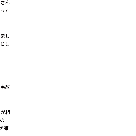
いさん
って
いまし
りとし
の事故
分が相
の
を確