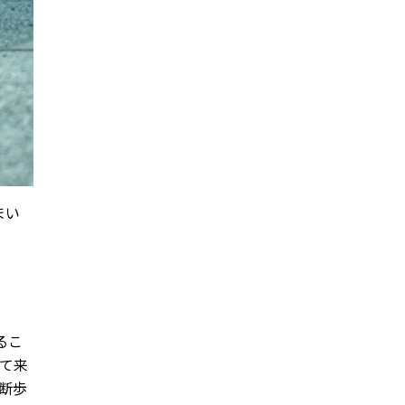
まい
るこ
て来
断歩